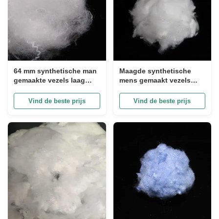
64 mm synthetische man
Maagde synthetische
gemaakte vezels laag
mens gemaakt vezels
smeltpunt polyester voor
niet-fluorescerend wit
kussen
2,78D PSF
Vind de beste prijs
Vind de beste prijs