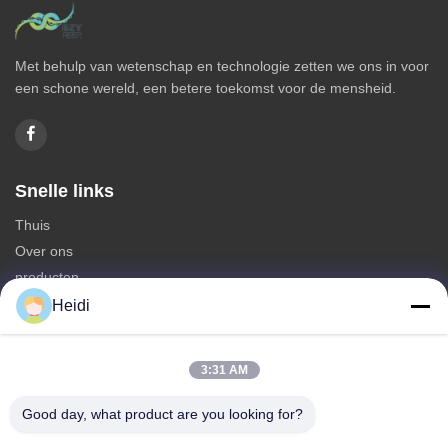
Met behulp van wetenschap en technologie zetten we ons in voor
een schone wereld, een betere toekomst voor de mensheid.
Snelle links
Thuis
Over ons
producten
Neem contact met ons op
Heidi
Categorieën
3:31 AM
Polyesterstapelvezel
Brandbestendige polyester stapelvezels
Good day, what product are you looking for?
Polyestervezels met een lage smeltbaarheid