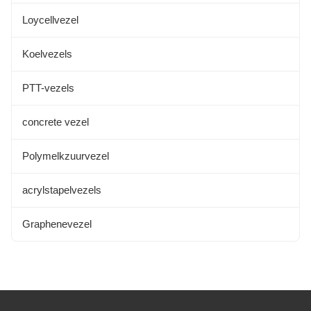
Alginatvezels
Loycellvezel
Kapokvezel
Koelvezels
Bamboe vezel
PTT-vezels
concrete vezel
Polymelkzuurvezel
acrylstapelvezels
Graphenevezel