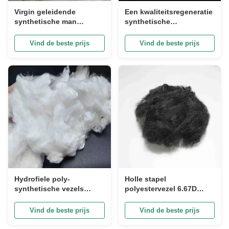
Virgin geleidende
Een kwaliteitsregeneratie
synthetische man
synthetische
gemaakt vezels 2,5D wit
polyestervezel 51mm Sky
niet-siliconeerde PSF
Blue PSF voor pluis
Vind de beste prijs
Vind de beste prijs
speelgoed
Hydrofiele poly-
Holle stapel
synthetische vezels
polyestervezel 6.67D
vaste korte vezels 6D
Zwarte man gemaakt
lichtgewicht PSF
stapelvezels voor matras
Vind de beste prijs
Vind de beste prijs