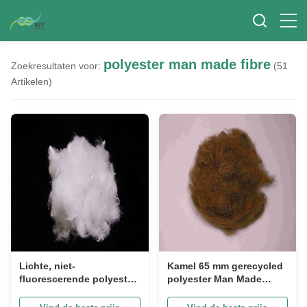
polyester man made fibre
Zoekresultaten voor:
(51
Artikelen)
Lichte, niet-
Kamel 65 mm gerecycled
fluorescerende polyester,
polyester Man Made
man gemaakt, vezel van
Fiber Lichte PSF
32 mm, voor niet-
polyester