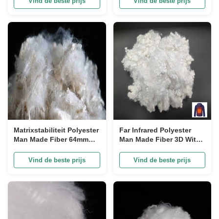
Vind de beste prijs
Vind de beste prijs
geweven
Matrixstabiliteit Polyester
Far Infrared Polyester
Man Made Fiber 64mm
Man Made Fiber 3D Wit
Lage smelt Off Wit PSF
PSF Met Custom Crimp
Vind de beste prijs
Vind de beste prijs