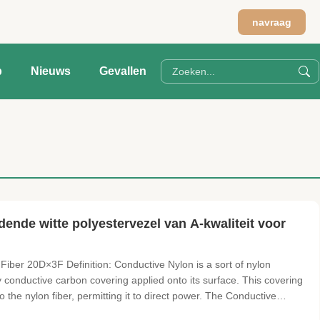
navraag
p
Nieuws
Gevallen
idende witte polyestervezel van A-kwaliteit voor
Fiber 20D×3F Definition: Conductive Nylon is a sort of nylon
ly conductive carbon covering applied onto its surface. This covering
to the nylon fiber, permitting it to direct power. The Conductive