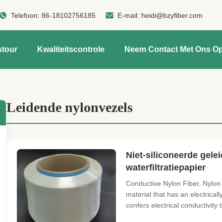
Telefoon:
86-18102756185
E-mail:
heidi@bzyfiber.com
stour
Kwaliteitscontrole
Neem Contact Met Ons O
Leidende nylonvezels
Niet-siliconeerde gele
waterfiltratiepapier
Conductive Nylon Fiber, Nylon 
material that has an electrical
confers electrical conductivity 
Nylon's ...