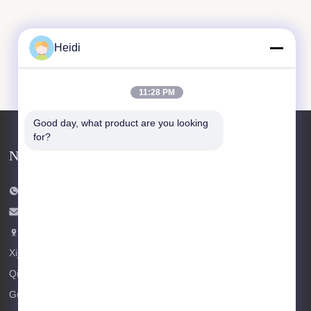
Heidi
11:28 PM
Good day, what product are you looking 
for?
Neem contact met ons op
Telefoon: 86-18102756185
E-mail:
heidi@bzyfiber.com
Voeg toe Kamer 1510-1511, Noordtoren,
Xijiao Commercial and Trade Center, No. 165
Qiaozhong Middle Road, Liwan District,
Guangzhou City, Guangdong Provincie, China.