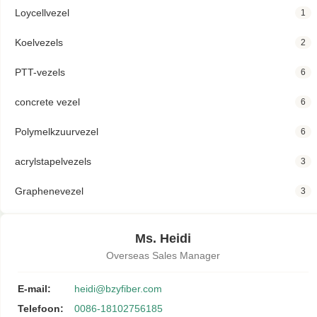
Loycellvezel
1
Koelvezels
2
PTT-vezels
6
concrete vezel
6
Polymelkzuurvezel
6
acrylstapelvezels
3
Graphenevezel
3
Ms. Heidi
Overseas Sales Manager
E-mail:
heidi@bzyfiber.com
Telefoon:
0086-18102756185