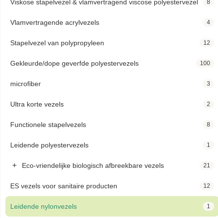
Viskose stapelvezel & vlamvertragend viscose polyestervezel
8
Vlamvertragende acrylvezels
4
Stapelvezel van polypropyleen
12
Gekleurde/dope geverfde polyestervezels
100
microfiber
3
Ultra korte vezels
2
Functionele stapelvezels
8
Leidende polyestervezels
1
+
Eco-vriendelijke biologisch afbreekbare vezels
21
ES vezels voor sanitaire producten
12
Leidende nylonvezels
1