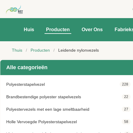
Huis
Producten
Over Ons
Fabriek
Thuis
/
Producten
/
Leidende nylonvezels
Alle categorieën
Polyesterstapelvezel
228
Brandbestendige polyester stapelvezels
22
Polyestervezels met een lage smeltbaarheid
27
Holle Vervoegde Polyesterstapelvezel
58