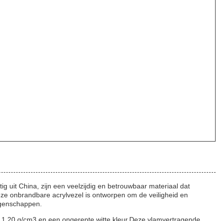
 uit China, zijn een veelzijdig en betrouwbaar materiaal dat
eze onbrandbare acrylvezel is ontworpen om de veiligheid en
igenschappen.
t 1,20 g/cm3 en een ongerepte witte kleur,Deze vlamvertragende