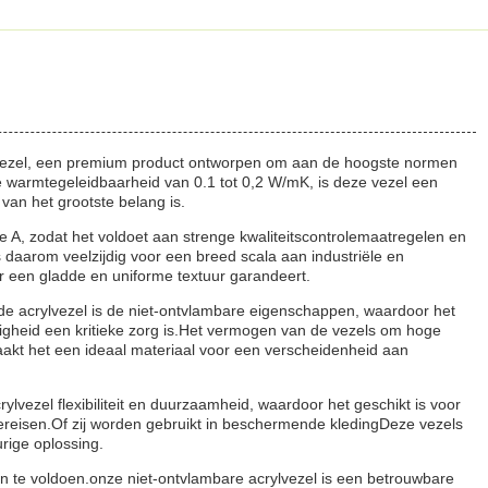
lvezel, een premium product ontworpen om aan de hoogste normen
ke warmtegeleidbaarheid van 0.1 tot 0,2 W/mK, is deze vezel een
an het grootste belang is.
se A, zodat het voldoet aan strenge kwaliteitscontrolemaatregelen en
s daarom veelzijdig voor een breed scala aan industriële en
er een gladde en uniforme textuur garandeert.
de acrylvezel is de niet-ontvlambare eigenschappen, waardoor het
igheid een kritieke zorg is.Het vermogen van de vezels om hoge
akt het een ideaal materiaal voor een verscheidenheid aan
vezel flexibiliteit en duurzaamheid, waardoor het geschikt is voor
vereisen.Of zij worden gebruikt in beschermende kledingDeze vezels
rige oplossing.
n te voldoen.onze niet-ontvlambare acrylvezel is een betrouwbare