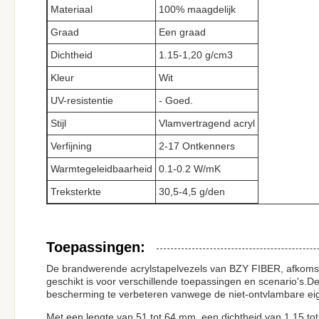
Materiaal
100% maagdelijk
Graad
Een graad
Dichtheid
1.15-1,20 g/cm3
Kleur
Wit
UV-resistentie
- Goed.
Stijl
Vlamvertragend acryl
Verfijning
2-17 Ontkenners
Warmtegeleidbaarheid
0.1-0.2 W/mK
Treksterkte
30,5-4,5 g/den
Toepassingen:
De brandwerende acrylstapelvezels van BZY FIBER, afkomstig
geschikt is voor verschillende toepassingen en scenario's.D
bescherming te verbeteren vanwege de niet-ontvlambare e
Met een lengte van 51 tot 64 mm, een dichtheid van 1,15 to