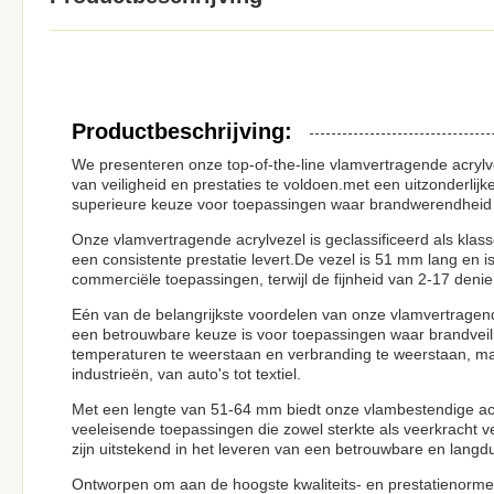
Productbeschrijving:
We presenteren onze top-of-the-line vlamvertragende acry
van veiligheid en prestaties te voldoen.met een uitzonderlij
superieure keuze voor toepassingen waar brandwerendheid v
Onze vlamvertragende acrylvezel is geclassificeerd als klas
een consistente prestatie levert.De vezel is 51 mm lang en i
commerciële toepassingen, terwijl de fijnheid van 2-17 deni
Eén van de belangrijkste voordelen van onze vlamvertragen
een betrouwbare keuze is voor toepassingen waar brandveil
temperaturen te weerstaan en verbranding te weerstaan, ma
industrieën, van auto's tot textiel.
Met een lengte van 51-64 mm biedt onze vlambestendige acryl
veeleisende toepassingen die zowel sterkte als veerkracht 
zijn uitstekend in het leveren van een betrouwbare en langdu
Ontworpen om aan de hoogste kwaliteits- en prestatienorme