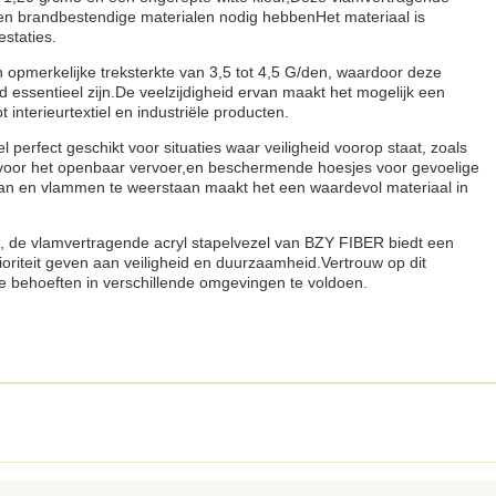
 en brandbestendige materialen nodig hebbenHet materiaal is
staties.
opmerkelijke treksterkte van 3,5 tot 4,5 G/den, waardoor deze
 essentieel zijn.De veelzijdigheid ervan maakt het mogelijk een
nterieurtextiel en industriële producten.
perfect geschikt voor situaties waar veiligheid voorop staat, zoals
g voor het openbaar vervoer,en beschermende hoesjes voor gevoelige
n en vlammen te weerstaan maakt het een waardevol materiaal in
n, de vlamvertragende acryl stapelvezel van BZY FIBER biedt een
oriteit geven aan veiligheid en duurzaamheid.Vertrouw op dit
 behoeften in verschillende omgevingen te voldoen.