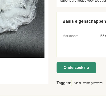
superieure keuze voor toepass
Basis eigenschappen
Merknaam:
BZY
Onderzoek nu
Taggen:
Vlam - vertragersvezel