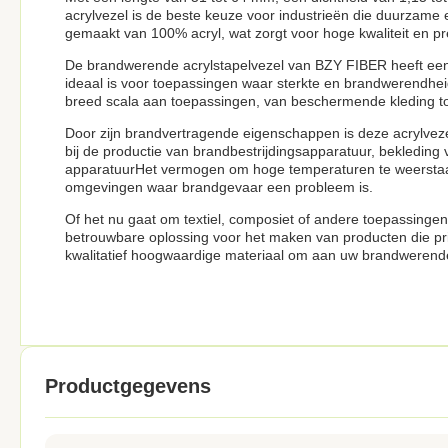
acrylvezel is de beste keuze voor industrieën die duurzame
gemaakt van 100% acryl, wat zorgt voor hoge kwaliteit en pre
De brandwerende acrylstapelvezel van BZY FIBER heeft een 
ideaal is voor toepassingen waar sterkte en brandwerendheid
breed scala aan toepassingen, van beschermende kleding tot i
Door zijn brandvertragende eigenschappen is deze acrylvezel 
bij de productie van brandbestrijdingsapparatuur, bekledin
apparatuurHet vermogen om hoge temperaturen te weerstaa
omgevingen waar brandgevaar een probleem is.
Of het nu gaat om textiel, composiet of andere toepassinge
betrouwbare oplossing voor het maken van producten die pri
kwalitatief hoogwaardige materiaal om aan uw brandwerende
Productgegevens