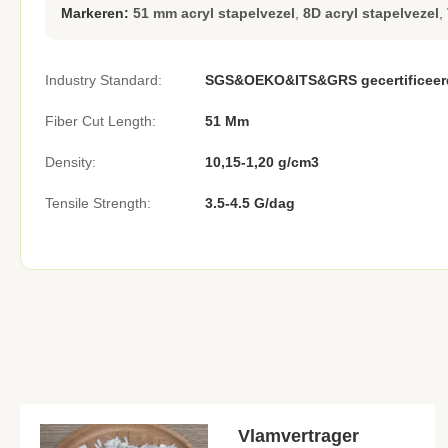
Markeren:
51 mm acryl stapelvezel
,
8D acryl stapelvezel
,
Industry Standard:
SGS&OEKO&ITS&GRS gecertificeer
Fiber Cut Length:
51 Mm
Density:
10,15-1,20 g/cm3
Tensile Strength:
3.5-4.5 G/dag
Vlamvertrager