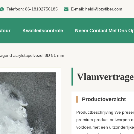
Telefoon:
86-18102756185
E-mail:
heidi@bzyfiber.com
stour
Kwaliteitscontrole
Neem Contact Met Ons O
ragend acrylstapelvezel 8D 51 mm
Vlamvertrage
Productoverzicht
Productbeschrijving:We presen
premium product ontworpen om
voldoen.met een uitzonderlijk