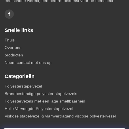
een schone wereld, een betere toekomst voor de mensheid.
Vlam - de Vezel van de vertragerspolyester
Polyester stapelvezels met lage smeltkwaliteit
Gekleurde PSV
Snelle links
Stapelvezel van polypropyleen
Thuis
Over ons
Viscosestapelvezel
producten
Polyester microfiber
Neem contact met ons op
Ultra korte polyestervezels
Categorieën
ES Polyester stapelvezels PE-PP
Polyesterstapelvezel
Polyester
Brandbestendige polyester stapelvezels
Vlamvertragend acryl
Polyestervezels met een lage smeltbaarheid
Holle Vervoegde Polyesterstapelvezel
Polyesterstapelvezel
Viskose stapelvezel & vlamvertragend viscose polyestervezel
Andere video's