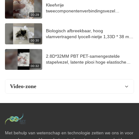
Kleefvrije
tweecomponentenverbindingsvezel
00:29
2D*6MM, door hitte smeltbare stabiele vezel
voor filter- en automobielindustrie
Biologisch afbreekbaar, hoog
vlamvertragend lyocell-nietje 1,33D * 38 mm,
00:30
uniform gesneden vezel voor spinnen en
nonwo
2.8D*32MM PBT PET-samengestelde
stapelvezel, latente plooi hoge elastische
00:32
vezel voor breikleding
Video-zone
Video-thuis
Alle video's
Stevige polyester stapelvezel
Met behulp van wetenschap en technologie zetten we ons in voor
Holle polyestervezels