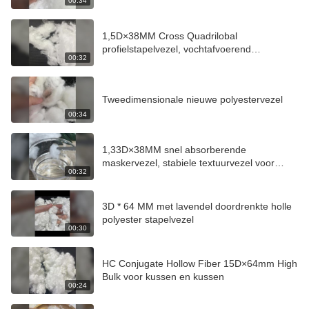
00:34
scheurbestendig wegwerpdoekje, ruwe vezel
1,5D×38MM Cross Quadrilobal
profielstapelvezel, vochtafvoerend
00:32
sneldrogend polyester voor sportkleding
Tweedimensionale nieuwe polyestervezel
00:34
1,33D×38MM snel absorberende
maskervezel, stabiele textuurvezel voor
00:32
wegwerp huidverzorgingsmasker
3D * 64 MM met lavendel doordrenkte holle
polyester stapelvezel
00:30
HC Conjugate Hollow Fiber 15D×64mm High
Bulk voor kussen en kussen
00:24