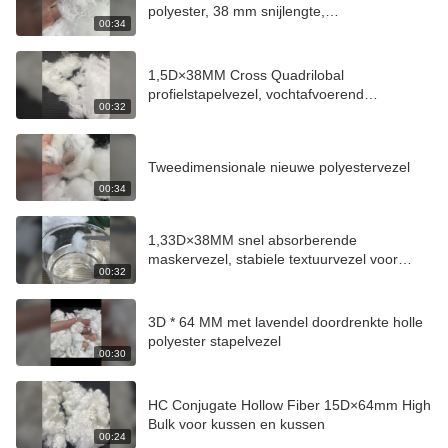
polyester, 38 mm snijlengte,
00:34
scheurbestendig wegwerpdoekje, ruwe vezel
1,5D×38MM Cross Quadrilobal
profielstapelvezel, vochtafvoerend
00:32
sneldrogend polyester voor sportkleding
Tweedimensionale nieuwe polyestervezel
00:34
1,33D×38MM snel absorberende
maskervezel, stabiele textuurvezel voor
00:32
wegwerp huidverzorgingsmasker
3D * 64 MM met lavendel doordrenkte holle
polyester stapelvezel
00:30
HC Conjugate Hollow Fiber 15D×64mm High
Bulk voor kussen en kussen
00:24