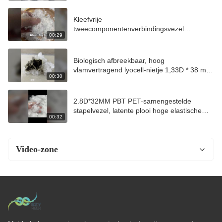
Kleefvrije
tweecomponentenverbindingsvezel
00:29
2D*6MM, door hitte smeltbare stabiele vezel
voor filter- en automobielindustrie
Biologisch afbreekbaar, hoog
vlamvertragend lyocell-nietje 1,33D * 38 mm,
00:30
uniform gesneden vezel voor spinnen en
nonwo
2.8D*32MM PBT PET-samengestelde
stapelvezel, latente plooi hoge elastische
00:32
vezel voor breikleding
Video-zone
Video-thuis
Alle video's
Stevige polyester stapelvezel