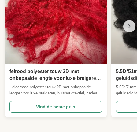
felrood polyester touw 2D met
5.5D*51m
onbepaalde lengte voor luxe breigaren
geluidsdi
huistextiel cadeau- en decorstof
Stapelvez
Helderrood polyester touw 2D met onbepaalde
5.5D*51mm 
Specific
lengte voor luxe breigaren, huishoudtextiel, cadeau-
geluidsdich
aangepa
en decoratiestofProductoverzichtOnze 2D felrode
Productover
zijdeproteïne-touwstapelvezel is een hoogwaardige
5.5D*51mm 
Vind de beste prijs
functionele textielgrondstof, vervaardigd met behulp
aangepast V
van geavanceerde graftspinnen en
uw viltprod
oplossingskleurstof...
5,5D*51mm- 