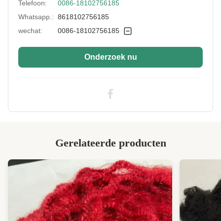
Telefoon:
0086-18102756185
Fiber Cut Length:
65 mm
Whatsapp.:
8618102756185
Color:
Zwart
wechat:
0086-18102756185
Fiber Crimp:
Laag
Onderzoek nu
Style:
Holle
Application:
Sofavulling, vulling, deken, matras, kussen,
pluis speeltje
Industry Standard:
SGS&OEKO&ITS&GRS gecertificeerd
Highlight:
Recycled polyester stapelvezels PSF niet-
siliconeerd
Gerelateerde producten
High Light:
Regenereerde polyester stapelvezels
,
Polyester stapelvezels met een lage krimp
,
Gegenereerde polyesterstapelvezels