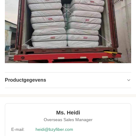
Productgegevens
Name:
Polyesterstapelvezels (PSF)
Material:
gerecycleerd huisdier
Ms. Heidi
Fineness:
6.67 ontkenning
Overseas Sales Manager
Grade:
Een graad
E-mail:
heidi@bzyfiber.com