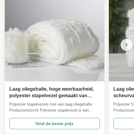
Laag oliegehalte, hoge weerbaarheid,
Laag olie
polyester stapelvezel gemaakt van
scheurva
100% polyesterchip
met een 
Polyester stapelvezels met een laag oliegehalte
Polyester S
productie
Productoverzicht Polyester stapelvezel is een
Productover
veelzijdige synthetische vezel met hoge prestaties
veelzijdige
die is vervaardigd van 100% polyesterchip,
uitzonderli
Vind de beste prijs
waardoor superieure kwaliteit en consistentie
Vervaardigd