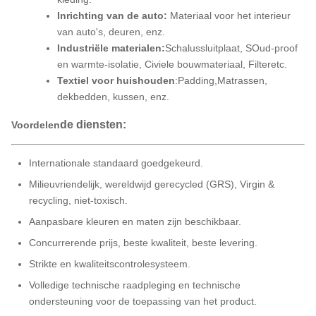
Inrichting van de auto:
Materiaal voor het interieur
van auto's, deuren
, enz.
Industriële materialen:
Schalussluitplaat, S
Oud-proof
en warmte-isolatie, Civiele bouwmateriaal, Filteretc.
Textiel voor huishouden
:
Padding,
Matrassen,
dekbedden
, kussen, enz.
de diensten:
Voordelen
Internationale standaard goedgekeurd.
Milieuvriendelijk, wereldwijd gerecycled (GRS), Virgin &
recycling, niet-toxisch.
Aanpasbare kleuren en maten zijn beschikbaar.
Concurrerende prijs, beste kwaliteit, beste levering.
Strikte en kwaliteitscontrolesysteem.
Volledige technische raadpleging en technische
ondersteuning voor de toepassing van het product.