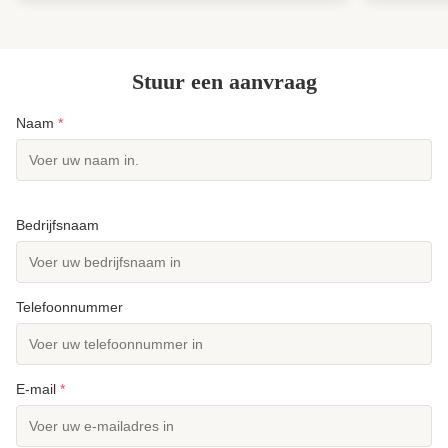
worden gewaarborgd.Deze polyesterstapelvezel is
garandeert 
uitstekend ...
consistente 
Stuur een aanvraag
Naam
*
Bedrijfsnaam
Telefoonnummer
E-mail
*