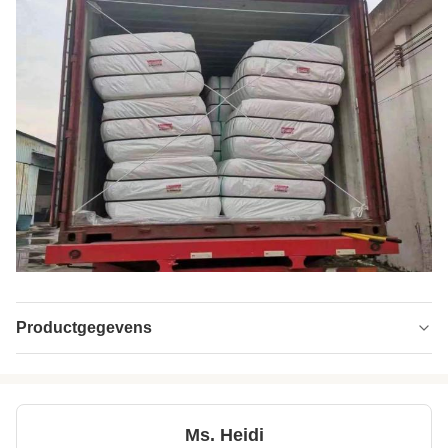
Productgegevens
Name:
Polyester stapelvezels met lage smeltkwaliteit
Material:
100% polyester
Ms. Heidi
Fineness:
Denier 15