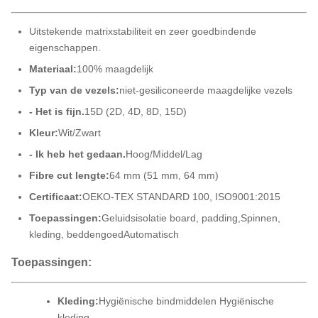
Uitstekende matrixstabiliteit en zeer goed
bindende
eigenschappen
.
Materiaal:
100% maagdelijk
Typ van de vezels:
niet-gesiliconeerde maagdelijke vezels
- Het is fijn.
15D (2D, 4D, 8D, 15D)
Kleur:
Wit/Zwart
- Ik heb het gedaan.
Hoog/Middel/Lag
Fibre cut lengte:
64 mm (51 mm, 64 mm)
Certificaat:
OEKO-TEX STANDARD 100, ISO9001:2015
Toepassingen:
Geluidsisolatie board, padding,
Spinnen,
kleding, beddengoed
Automatisch
Toepassingen:
Kleding:
Hygiënische bindmiddelen Hygiënische
kleding.