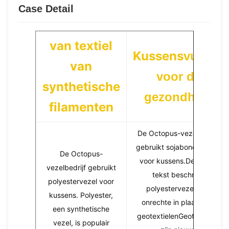
Case Detail
van textiel
Kussens
vulsels
van
voor de
synthetische
gezondheid
filamenten
De Octopus-vezelbedrijf
gebruikt sojabonenvezels
De Octopus-
voor kussens.De vorige
vezelbedrijf gebruikt
tekst beschreef
polyestervezel voor
polyestervezels ten
kussens. Polyester,
onrechte in plaats van
een synthetische
geotextielenGeotextielen
vezel, is populair